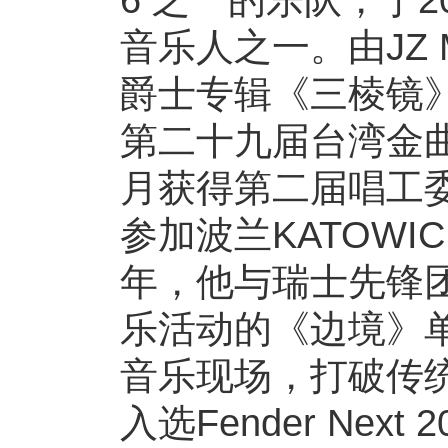
6 之⼀的乐队，于2
⾳乐人之⼀。由JZ 
爵⼠专辑《三棱镜》(Tri
第⼆⼗九届台湾⾦
⽉获得第⼆届唱⼯
参加波兰KATOWI
年，他与瑞⼠先锋团体
乐活动的《边境》
⾳乐现场，打破传统
⼊选Fender Ne