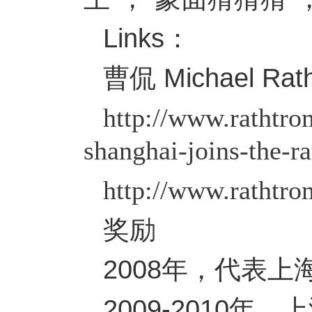
Links：
曹侃 Michael R
http://www.rathtr
shanghai-joins-the-r
http://www.rathtr
奖励
2008年，代表
2009-2010