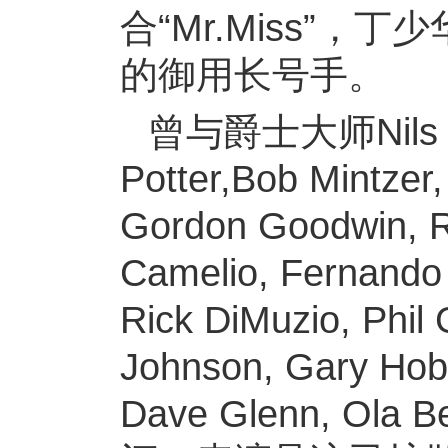
合“Mr.Miss”
的御用长号手。
曾与爵士大师Nils Land
Potter,Bob Mintzer,
Gordon Goodwin, Ro
Camelio, Fernando 
Rick DiMuzio, Phil
Johnson, Gary Hobb
Dave Glenn, O