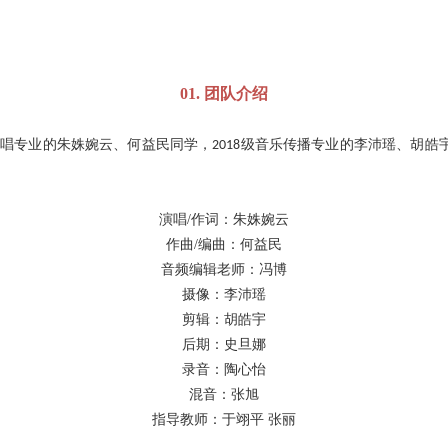
01. 团队介绍
演唱专业的朱姝婉云、何益民同学，
级音乐传播专业的李沛瑶、胡皓
2018
演唱
/
作词：朱姝婉云
作曲
/
编曲：何益民
音频编辑老师：冯博
摄像：李沛瑶
剪辑：胡皓宇
后期：史旦娜
录音：陶心怡
混音：张旭
指导教师：于翊平
张丽