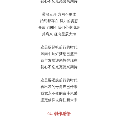
初心不忘点亮复兴期待
雾散云开
方向不更改
始终都存在
努力的姿态
开放了胸怀
我们心潮澎湃
并肩来
征向星辰大海
这是扬起帆前行的时代
风雨中灿烂梦想已盛开
百年发展迎来辉煌现在
初心不忘点亮复兴期待
这是要远航前行的时代
再出发的号角声已传来
我党永不变的奋斗风采
坚定信仰去奔往新未来
04.
创作感悟