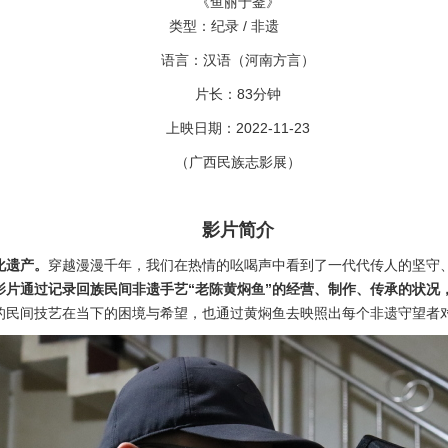
《鱼丽于釜》
类型：纪录 / 非遗
语言：汉语（河南方言）
片长：
83
分钟
上映日期：2022-11-23
（广西民族志影展）
影片简介
化遗产。
穿越漫漫千年，我们在热情的吆喝声中看到了一代代传人的坚守
影片通过记录回族民间非遗手艺“老陈黄焖鱼”的经营、制作、传承的状况
的民间技艺在当下的困境与希望，也通过黄焖鱼去映照出每个非遗守望者