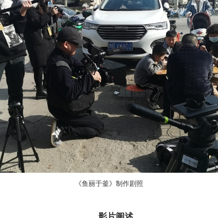
《鱼丽于釜》制作剧照
影片阐述