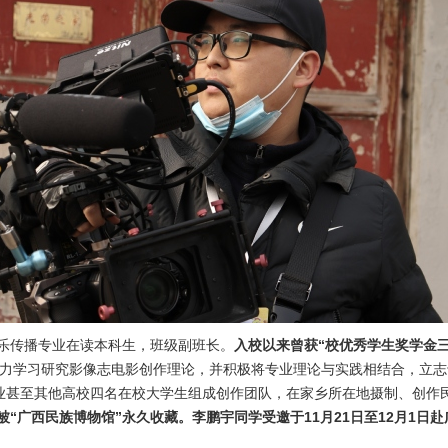
音乐传播专业在读本科生，班级副班长。
入校以来曾获“校优秀学生奖学金三
力学习研究影像志电影创作理论，并积极将专业理论与实践相结合，立志于对
甚至其他高校四名在校大学生组成创作团队，在家乡所在地摄制、创作民
被“广西民族博物馆”永久收藏。李鹏宇同学受邀于11月21日至12月1日