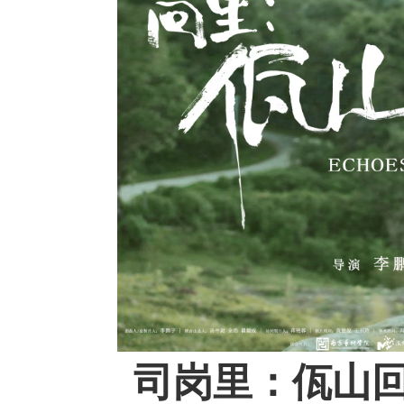
司岗里：佤山