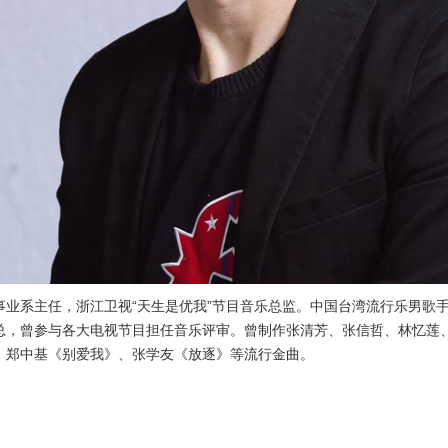
事业系主任，浙江卫视“天生是优我”节目音乐总监。中国台湾流行乐男歌
总，曾参与各大电视节目担任音乐评审。曾制作张清芳、张信哲、林忆莲
、郑中基《别爱我》、张学友《放逐》等流行金曲。