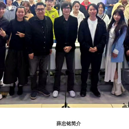
薛忠铭简介