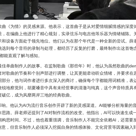
歌曲《为情》的灵感来源。他表示，这首曲子是从对爱情细腻情感的深度
质，在编曲上他进行了精心规划，实录弦乐与电吉他等乐器为情绪铺陈。
术和设备方面处于领先地位。他们认为在那个年代是一种全新的尝试。薛
挑选到每个音符的录制与处理，都经历了反复的打磨，最终制作出这首饱
节都能直观了解与感知。
最佳单曲制作人的故事。在监制歌曲《那些年》时，他认为虽然歌曲的de
者对歌曲的节奏和个别声部进行调整，让其更能牵动听众情绪，并要求在
词部分，他与词作者进行多次深入的商讨，确保每个字都能用词精准，表
敏锐地察觉到，胡夏嗓音中具有未经世事的清澈与纯真，这个声音特质具
度破亿，成为风靡两岸三地的经典歌曲。
影响。他认为AI为流行音乐创作开辟了新的灵感渠道。AI能够分析海量
思路。薛老师还提到了AI对制作流程的改变。他指出，AI可以快速生成
期构思时间。不过，他也着重强调，音乐制作人不能完全依赖AI，还需要
和创意，但音乐制作人必须深入挖掘自身的情感体验、文化背景等因素融入
。