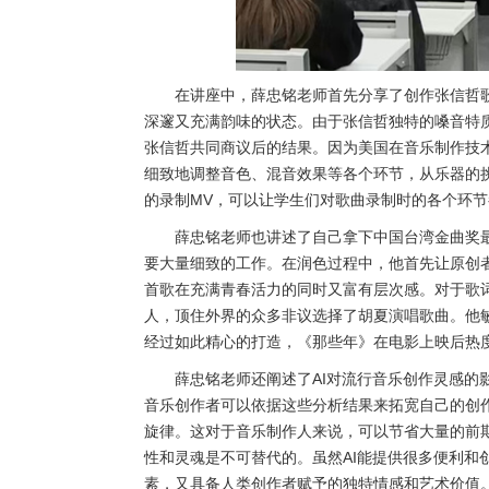
在讲座中，薛忠铭老师首先分享了创作张信哲
深邃又充满韵味的状态。由于张信哲独特的嗓音特
张信哲共同商议后的结果。因为美国在音乐制作技
细致地调整音色、混音效果等各个环节，从乐器的
的录制MV，可以让学生们对歌曲录制时的各个环
薛忠铭老师也讲述了自己拿下中国台湾金曲奖
要大量细致的工作。在润色过程中，他首先让原创
首歌在充满青春活力的同时又富有层次感。对于歌
人，顶住外界的众多非议选择了胡夏演唱歌曲。他
经过如此精心的打造，《那些年》在电影上映后热
薛忠铭老师还阐述了AI对流行音乐创作灵感的
音乐创作者可以依据这些分析结果来拓宽自己的创作
旋律。这对于音乐制作人来说，可以节省大量的前
性和灵魂是不可替代的。虽然AI能提供很多便利
素，又具备人类创作者赋予的独特情感和艺术价值