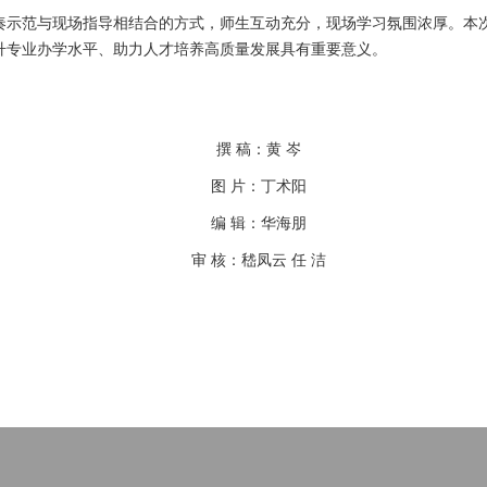
奏示范与现场指导相结合的方式，师生互动充分，现场学习氛围浓厚。本
升专业办学水平、助力人才培养高质量发展具有重要意义。
撰 稿：黄 岑
图 片：丁术阳
编 辑：华海朋
审 核：嵇凤云 任 洁