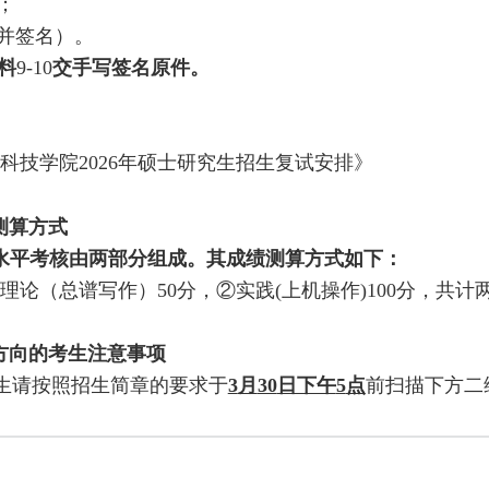
；
印并签名）。
料
9-10
交手写签名原件。
与科技学院
2026
年硕士研究生招生复试安排》
测算方式
水平考核由两部分组成。其成绩测算方式如下：
理论（总谱写作）50分，②实践(上机操作)100分，共计
方向的考生注意事项
生请按照招生简章的要求于
3
月
30
日下午
5
点
前扫描下方二