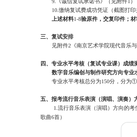
9.《诚信复试承诺书》（见附件1）
10.缴纳复试费成功凭证（截图打
上述材料
1-8
验原件，交复印件；材
三
、复试安排
见附件
2
《南京艺术学院现代音乐
四
、专业水平考核（复试专业课）成绩
数字
音乐编创
与制作研究方向
专业
专业水平考核总分为150分，分为①
五、报
考流行音乐表演（演唱、演奏）
1.
流行音乐表演（演唱）方向的考
歌曲6首）